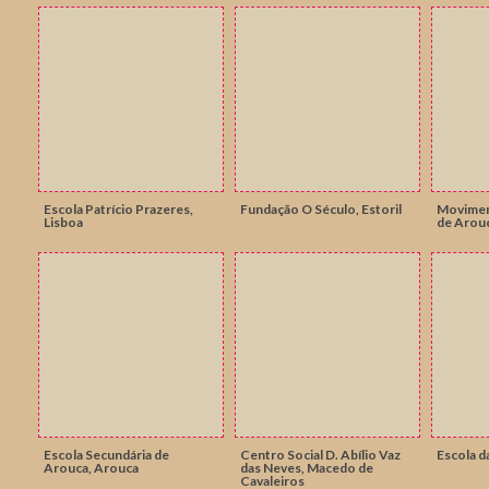
Escola Patrício Prazeres,
Fundação O Século, Estoril
Moviment
Lisboa
de Arou
Escola Secundária de
Centro Social D. Abílio Vaz
Escola d
Arouca, Arouca
das Neves, Macedo de
Cavaleiros