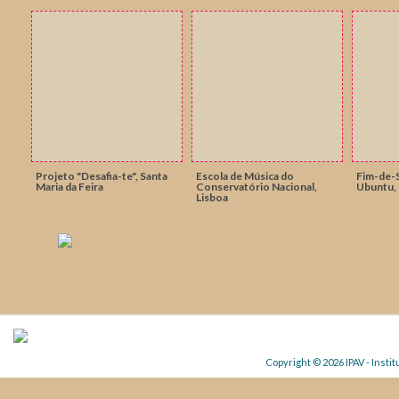
Projeto "Desafia-te", Santa
Escola de Música do
Fim-de-
Maria da Feira
Conservatório Nacional,
Ubuntu, 
Lisboa
Copyright © 2026 IPAV - Insti