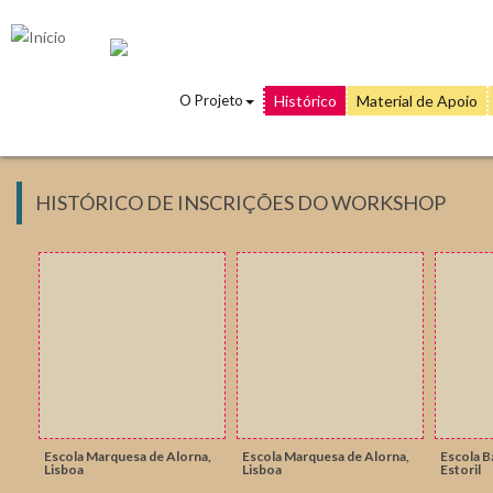
Passar para o conteúdo principal
O Projeto
Histórico
Material de Apoio
HISTÓRICO DE INSCRIÇÕES DO WORKSHOP
Escola Marquesa de Alorna,
Escola Marquesa de Alorna,
Escola Bá
Lisboa
Lisboa
Estoril