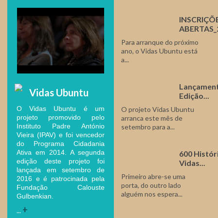
INSCRIÇÕ
ABERTAS_2ª
Para arranque do próximo
ano, o Vidas Ubuntu está
a...
Lançament
Vidas Ubuntu
Edição...
O Vidas Ubuntu é um
O projeto Vidas Ubuntu
projeto promovido pelo
arranca este mês de
Instituto Padre António
setembro para a...
Vieira (IPAV) e foi vencedor
do Programa Cidadania
Ativa em 2014. A segunda
600 Histór
edição deste projeto foi
Vidas...
lançada em setembro de
Primeiro abre-se uma
2016 e é patrocinada pela
porta, do outro lado
Fundação Calouste
alguém nos espera...
Gulbenkian.
+
...